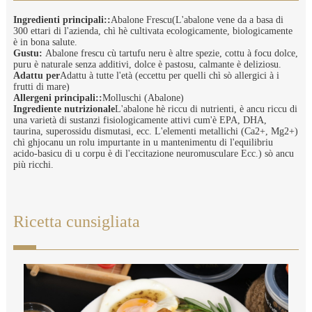
Ingredienti principali
::
Abalone Frescu
(
L'abalone vene da a basa di
300 ettari di l'azienda, chì hè cultivata ecologicamente, biologicamente
è in bona salute.
Gustu:
Abalone frescu cù tartufu neru è altre spezie, cottu à focu dolce,
puru è naturale senza additivi, dolce è pastosu, calmante è deliziosu.
Adattu per
Adattu à tutte l'età (eccettu per quelli chì sò allergici à i
frutti di mare)
Allergeni principali
::
Molluschi (Abalone)
Ingrediente nutrizionale
L'abalone hè riccu di nutrienti, è ancu riccu di
una varietà di sustanzi fisiologicamente attivi cum'è EPA, DHA,
taurina, superossidu dismutasi, ecc. L'elementi metallichi (Ca2+, Mg2+)
chì ghjocanu un rolu impurtante in u mantenimentu di l'equilibriu
acido-basicu di u corpu è di l'eccitazione neuromusculare Ecc.) sò ancu
più ricchi.
Ricetta cunsigliata