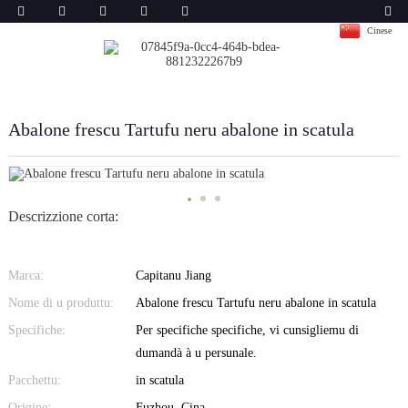
Cinese
Abalone frescu Tartufu neru abalone in scatula
Descrizzione corta:
Marca:
Capitanu Jiang
Nome di u produttu:
Abalone frescu Tartufu neru abalone in scatula
Specifiche:
Per specifiche specifiche, vi cunsigliemu di
dumandà à u persunale.
Pacchettu:
in scatula
Origine:
Fuzhou, Cina