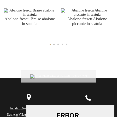
Abalone frescu Braise abalone
Abalone frescu Abalone
in scatula
piccante in scatula
Indirizzu:
No.2, Yongning Rd,
Telefunu:
86-591-26771688
Dacheng Village, Xiaocheng Town,
Telefunu:
86-591-88089177