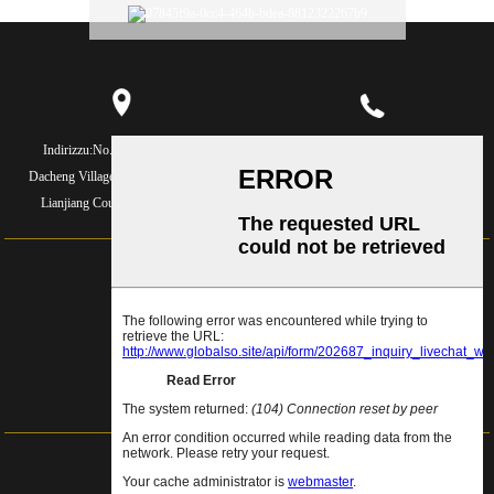
Indirizzu:
No.2, Yongning Rd,
Telefunu:
86-591-26771688
Dacheng Village, Xiaocheng Town,
Telefunu:
86-591-88089177
Lianjiang County, Fujian, Cina
E-mail:
rixingrx@163.com
E-mail:
rixinghxj@163.com
E-mail:
rixingrx163@163.com