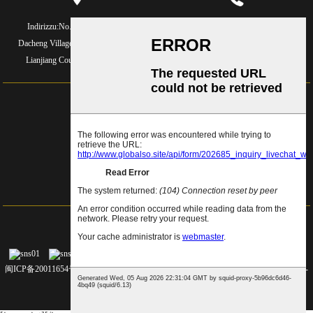
Indirizzu:
No.2, Yongning Rd,
Telefunu:
86-591-26771688
Dacheng Village, Xiaocheng Town,
Telefunu:
86-591-88089177
Lianjiang County, Fujian, Cina
E-mail:
rixingrx@163.com
E-mail:
rixinghxj@163.com
E-mail:
rixingrx163@163.com
ufficiale
autosustegnu
闽ICP备20011654号-1
© Dritti d'autore - 2010-2023 : Tutti i diritti riservati.
Prodotti caldi
-
Pianu di u situ