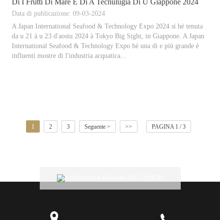
Di I Frutti Di Mare È Di A Tecnulugia Di U Giappone 2024
Data di publicazione: 09-03-2024
A Japan International Seafood & Technology Expo 2024 si hè tenuta
da u 21 à u 23 d'aostu 2024 à Tokyo Big Sight, in Giappone. A Japan
International Seafood & Technology Expo hè una di e più grande è
influenti mostre di l'industria acquatica...
1
2
3
Seguente >
>>
PAGINA 1 / 3