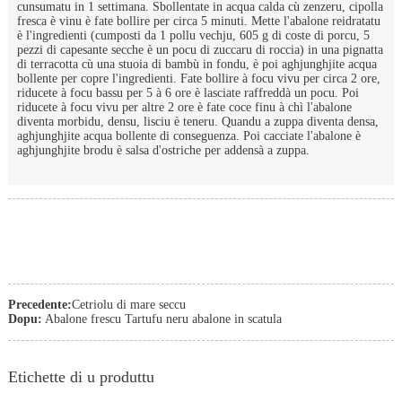
cunsumatu in 1 settimana. Sbollentate in acqua calda cù zenzeru, cipolla
fresca è vinu è fate bollire per circa 5 minuti. Mette l'abalone reidratatu
è l'ingredienti (cumposti da 1 pollu vechju, 605 g di coste di porcu, 5
pezzi di capesante secche è un pocu di zuccaru di roccia) in una pignatta
di terracotta cù una stuoia di bambù in fondu, è poi aghjunghjite acqua
bollente per copre l'ingredienti. Fate bollire à focu vivu per circa 2 ore,
riducete à focu bassu per 5 à 6 ore è lasciate raffreddà un pocu. Poi
riducete à focu vivu per altre 2 ore è fate coce finu à chì l'abalone
diventa morbidu, densu, lisciu è teneru. Quandu a zuppa diventa densa,
aghjunghjite acqua bollente di conseguenza. Poi cacciate l'abalone è
aghjunghjite brodu è salsa d'ostriche per addensà a zuppa.
Precedente:
Cetriolu di mare seccu
Dopu:
Abalone frescu Tartufu neru abalone in scatula
Etichette di u produttu