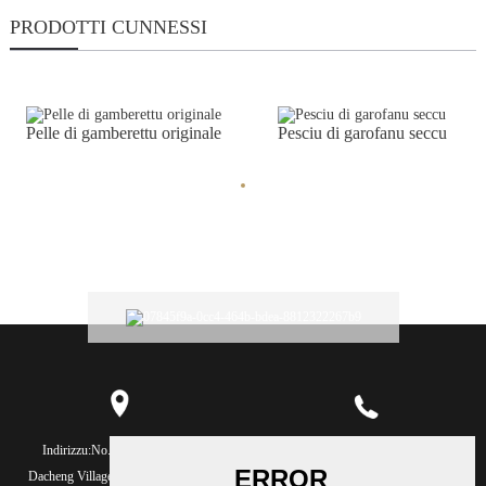
PRODOTTI CUNNESSI
Pelle di gamberettu originale
Pesciu di garofanu seccu
Indirizzu:
No.2, Yongning Rd,
Telefunu:
86-591-26771688
Dacheng Village, Xiaocheng Town,
Telefunu:
86-591-88089177