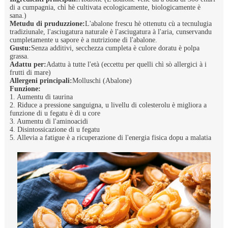
di a cumpagnia, chì hè cultivata ecologicamente, biologicamente è
sana.)
Metudu di pruduzzione:
L'abalone frescu hè ottenutu cù a tecnulugia
tradiziunale, l'asciugatura naturale è l'asciugatura à l'aria, cunservandu
cumpletamente u sapore è a nutrizione di l'abalone.
Gustu:
Senza additivi, secchezza cumpleta è culore doratu è polpa
grassa.
Adattu per:
Adattu à tutte l'età (eccettu per quelli chì sò allergici à i
frutti di mare)
Allergeni principali:
Molluschi (Abalone)
Funzione:
1. Aumentu di taurina
2. Riduce a pressione sanguigna, u livellu di colesterolu è migliora a
funzione di u fegatu è di u core
3. Aumentu di l'aminoacidi
4. Disintossicazione di u fegatu
5. Allevia a fatigue è a ricuperazione di l'energia fisica dopu a malatia