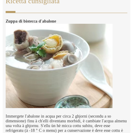
Ricetta cunsigliata
Zuppa di bistecca d'abalone
Immergete l'abalone in acqua per circa 2 ghjorni (secondu a so
dimensione) finu à ch'elli diventanu morbidi, è cambiate l'acqua almenu
una volta à ghjornu. S'ellu ùn hè micca cottu subitu, deve esse
refrigeratu (à -18 ° C o menu) per a cunservazione è deve esse cottu è