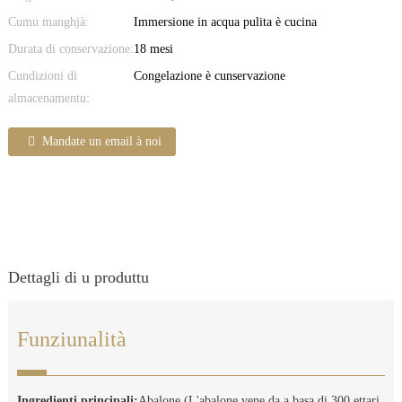
Cumu manghjà:
Immersione in acqua pulita è cucina
Durata di conservazione:
18 mesi
Cundizioni di
Congelazione è cunservazione
almacenamentu:
Mandate un email à noi
Dettagli di u produttu
Funziunalità
Ingredienti principali:
Abalone (L'abalone vene da a basa di 300 ettari